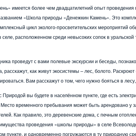
ень» имеется более чем двадцатилетний опыт проведения 
азванием «Школа природы «Денежкин Камень». Это комплек
омплексный цикл эколого-просветительских мероприятий обы
 селе, расположенном среди невысоких сопок в уральской 
дника проведут с вами полевые экскурсии и беседы, познак
, расскажут, как живут экосистемы – лес, болото. Раскроют
роваться. Вам расскажут о том, чего нужно бояться в лесу, 
 Природой вы будете в населённом пункте, где есть электри
. Место временного пребывания может быть арендовано у 
елей. Как правило, это деревенские дома, с печным отопл
еимущества проведения «школы природы» в селе Всеволодо
ом пункте, и одновременно погружаются в ту природную сре