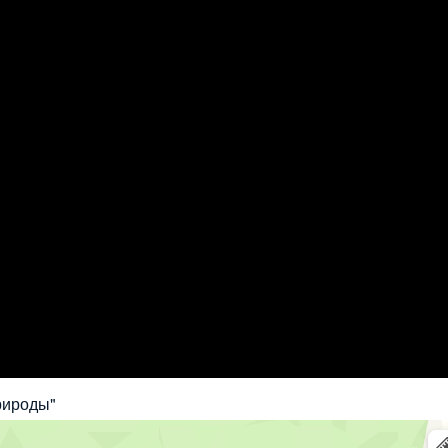
рироды"