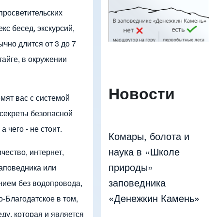
Изображение
просветительских
с бесед, экскурсий,
чно длится от 3 до 7
тайге, в окружении
Новости
омят вас с системой
 секреты безопасной
а чего - не стоит.
Комары, болота и
наука в «Школе
чество, интернет,
природы»
заповедника или
заповедника
ением без водопровода,
«Денежкин Камень»
-Благодатское в том,
ду, которая и является