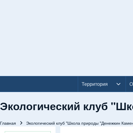
Территория
Территория подменю
О
О
Основная навигация
Экологический клуб "Ш
Главная
Экологический клуб "Школа природы "Денежкин Каме