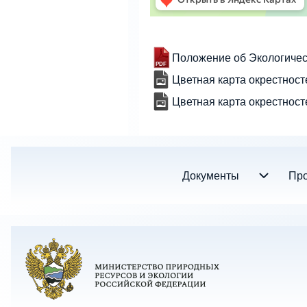
Положение об Экологиче
Цветная карта окрестнос
Цветная карта окрестнос
Документы
Документы подменю
Про
Footer menu