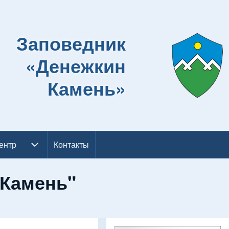
Заповедник
«Денежкин
Камень»
ентр
ентр подменю
Контакты
 Камень"