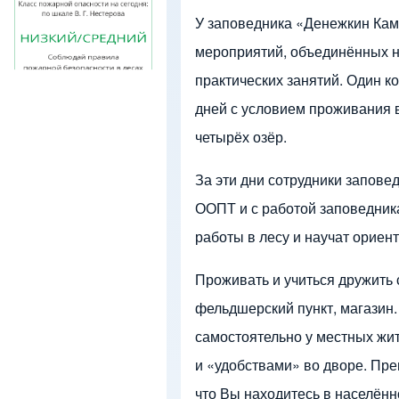
Строка навигации
Изображение
У заповедника «Денежкин Кам
мероприятий, объединённых н
практических занятий. Один к
дней с условием проживания в
четырёх озёр.
За эти дни сотрудники запове
ООПТ и с работой заповедника
работы в лесу и научат ориенти
Проживать и учиться дружить с
фельдшерский пункт, магазин
самостоятельно у местных жит
и «удобствами» во дворе. Пр
что Вы находитесь в населённ