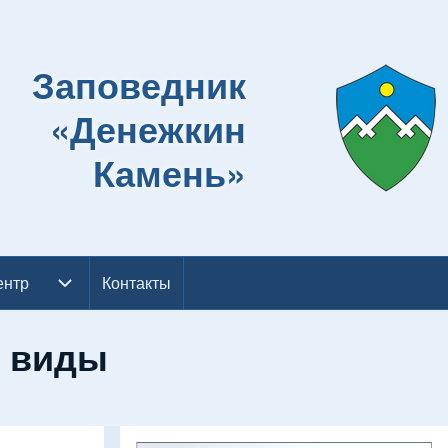
Заповедник
«Денежкин
Камень»
ентр
ентр подменю
Контакты
я виды